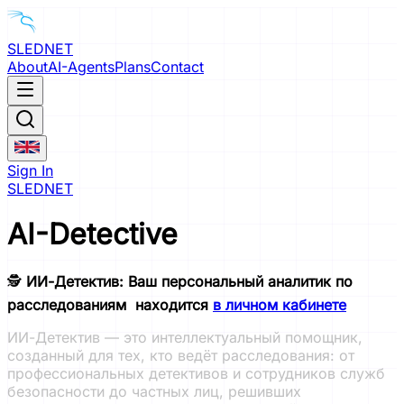
SLEDNET
About
AI-Agents
Plans
Contact
Sign In
SLEDNET
AI-Detective
🕵️
ИИ-Детектив: Ваш персональный аналитик по
расследованиям
находится
в личном кабинете
ИИ-Детектив — это интеллектуальный помощник,
созданный для тех, кто ведёт расследования: от
профессиональных детективов и сотрудников служб
безопасности до частных лиц, решивших