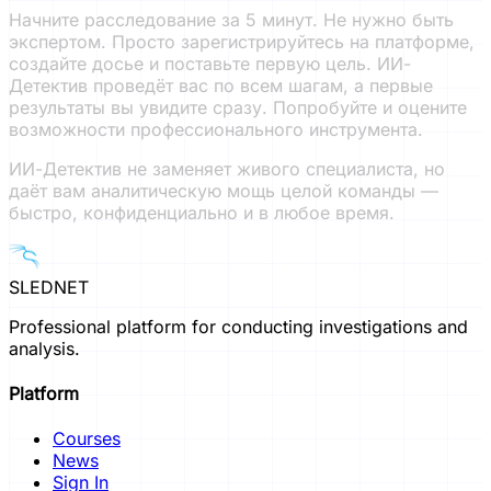
Начните расследование за 5 минут. Не нужно быть
экспертом. Просто зарегистрируйтесь на платформе,
создайте досье и поставьте первую цель. ИИ-
Детектив проведёт вас по всем шагам, а первые
результаты вы увидите сразу. Попробуйте и оцените
возможности профессионального инструмента.
ИИ-Детектив не заменяет живого специалиста, но
даёт вам аналитическую мощь целой команды —
быстро, конфиденциально и в любое время.
SLEDNET
Professional platform for conducting investigations and
analysis.
Platform
Courses
News
Sign In